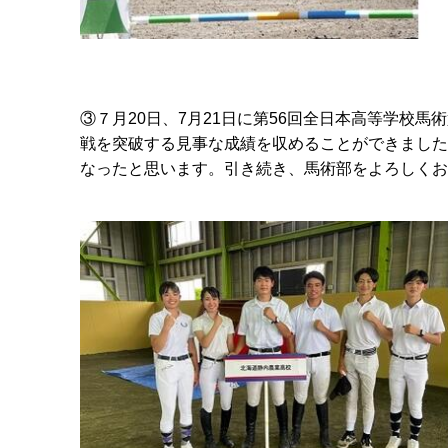
③７月
20
日、
7
月
21
日に第
56
回全日本高等学校馬術
戦を突破する見事な成績を収めることができました
なったと思います。引き続き、馬術部をよろしくお