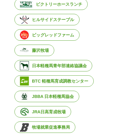
ビクトリーホースランチ
ヒルサイドステーブル
ビッグレッドファーム
藤沢牧場
日本軽種馬青年部連絡協議会
BTC 軽種馬育成調教センター
JBBA 日本軽種馬協会
JRA日高育成牧場
牧場就業促進事務局