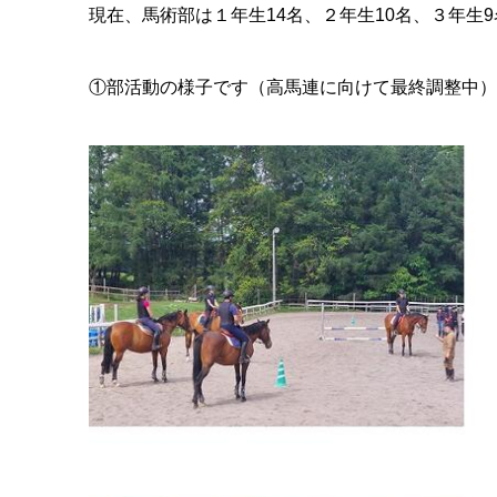
現在、馬術部は１年生
14
名、２年生
10
名、３年生
9
①部活動の様子です（高馬連に向けて最終調整中）