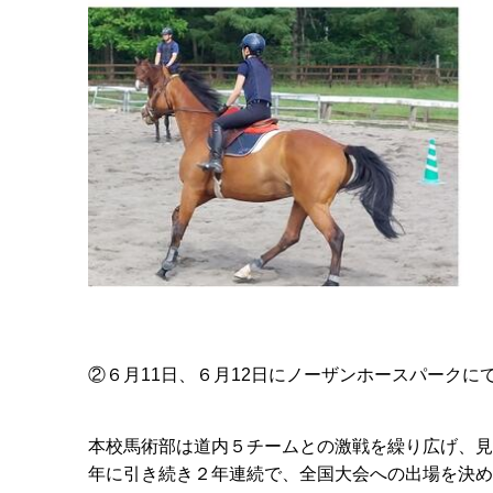
②６月
11
日、６月
12
日にノーザンホースパークに
本校馬術部は道内５チームとの激戦を繰り広げ、見
年に引き続き２年連続で、全国大会への出場を決め