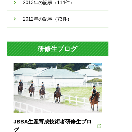
2013年の記事（114件）
2012年の記事（73件）
研修生ブログ
03
2023/08/03
静内農業高校 馬術部★全国インタ
「北海道静内農業高校
３位★」
ス★」
静内農業高校
静内農業高校
JBBA生産育成技術者研修生ブロ
グ