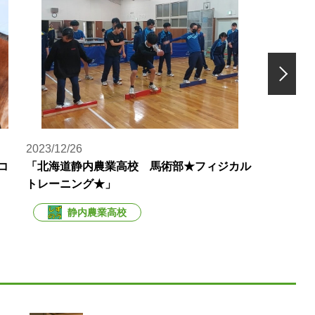
2023/12/26
2023/08/
コ
「北海道静内農業高校 馬術部★フィジカル
「北海道
トレーニング★」
ーハイ第
静内農業高校