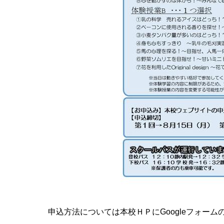
申込方法については本校ＨＰに
Google
フォーム