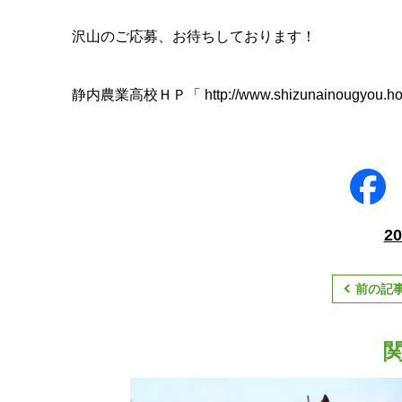
沢山のご応募、お待ちしております！
静内農業高校ＨＰ「
http://www.shizunainougyou.ho
2
前の記