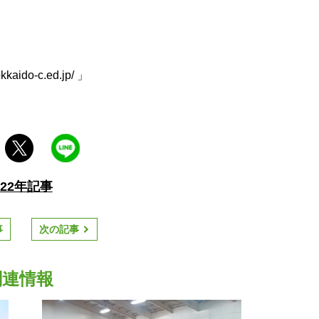
kkaido-c.ed.jp/
」
022年記事
事
次の記事
関連情報