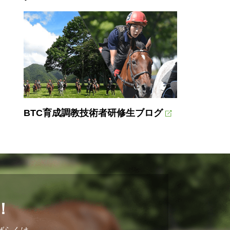
BTC育成調教技術者研修生ブログ
！