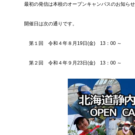
最初の発信は本校のオープンキャンパスのお知らせ
開催日は次の通りです。
第１回 令和４年８月
19
日
(
金
)
13
：
00
～
第２回 令和４年９月
23
日
(
金
)
13
：
00
～