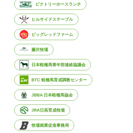
ビクトリーホースランチ
ヒルサイドステーブル
ビッグレッドファーム
藤沢牧場
日本軽種馬青年部連絡協議会
BTC 軽種馬育成調教センター
JBBA 日本軽種馬協会
JRA日高育成牧場
牧場就業促進事務局