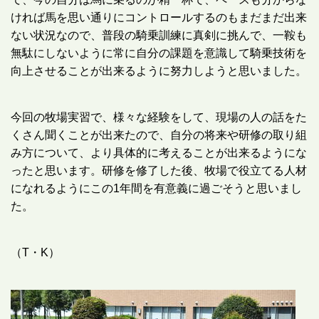
ければ馬を思い通りにコントロールするのもまだまだ出来
ない状況なので、普段の騎乗訓練に真剣に挑んで、一鞍も
無駄にしないように常に自分の課題を意識して騎乗技術を
向上させることが出来るように努力しようと思いました。
今回の牧場実習で、様々な経験をして、現場の人の話をた
くさん聞くことが出来たので、自分の将来や研修の取り組
み方について、より具体的に考えることが出来るようにな
ったと思います。研修を修了した後、牧場で役立てる人材
になれるようにこの
1
年間を有意義に過ごそうと思いまし
た。
（
T
・
K
）