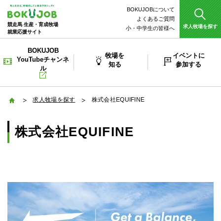
BOKUJOBについて
よくあるご質問
競走馬 生産・育成牧場
求人牧場を探す
小・中学生の皆様へ
就業応援サイト
BOKUJOB
牧場を
イベントに
YouTubeチャンネ
知る
参加する
ル
ホーム
求人牧場を探す
株式会社EQUIFINE
株式会社EQUIFINE