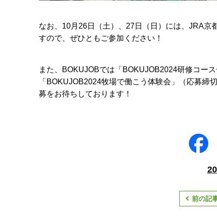
なお、
10
月
26
日（土）、
27
日（日）には、
JRA
京
すので、ぜひともご参加ください！
また、
BOKUJOB
では「
BOKUJOB2024
研修コース
「
BOKUJOB2024
牧場で働こう体験会」（応募締
募をお待ちしております！
2
前の記