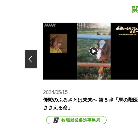
2024/05/15
2弾
優駿のふるさとは未来へ 第５弾「馬の獣
ささえる命」
牧場就業促進事務局