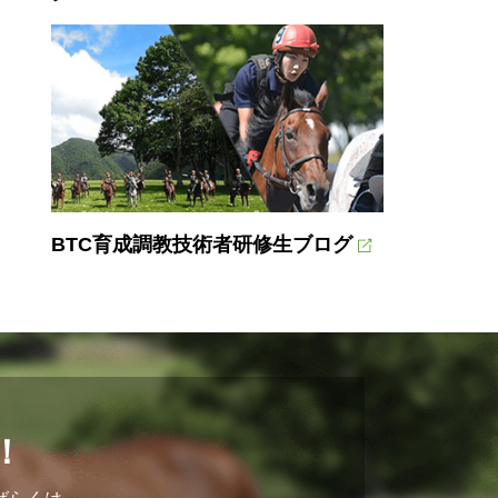
BTC育成調教技術者研修生ブログ
！