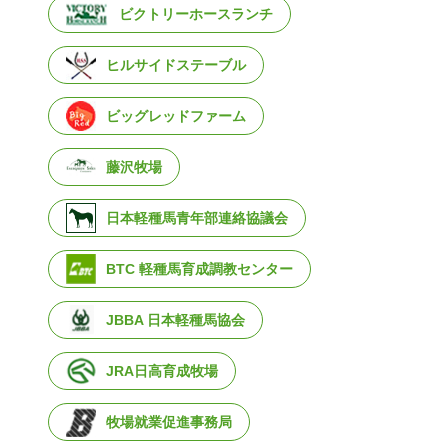
ビクトリーホースランチ
ヒルサイドステーブル
ビッグレッドファーム
藤沢牧場
日本軽種馬青年部連絡協議会
BTC 軽種馬育成調教センター
01
2024/01/23
JBBA 日本軽種馬協会
るさとは未来へ 第４弾
「牧場で働こう見学会
た！
牧場就業促進事務局
JRA日高育成牧場
牧場就業促進事
牧場就業促進事務局