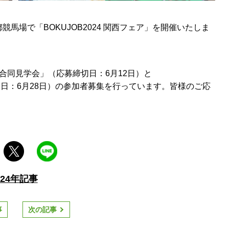
都競馬場で「
BOKUJOB2024
関西フェア」を開催いたしま
合同見学会」（応募締切日：
6
月
12
日）と
切日：
6
月
28
日）の参加者募集を行っています。皆様のご応
024年記事
事
次の記事