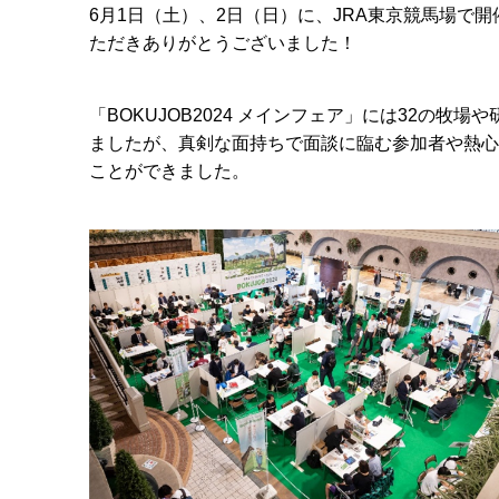
6
月
1
日（土）、
2
日（日）に、
JRA
東京競馬場で開
ただきありがとうございました！
「
BOKUJOB2024
メインフェア」には
32
の牧場や
ましたが、真剣な面持ちで面談に臨む参加者や熱心
ことができました。