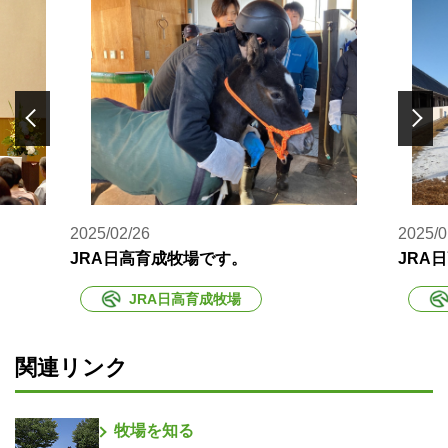
2025/02/26
2025/0
JRA日高育成牧場です。
JRA
JRA日高育成牧場
関連リンク
牧場を知る