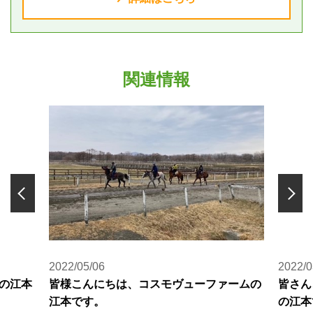
関連情報
2022/05/06
2022/0
の江本
皆様こんにちは、コスモヴューファームの
皆さん
江本です。
の江本